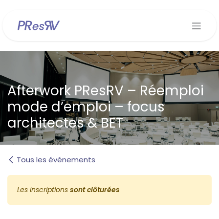
Se rendre au contenu
Afterwork PResRV – Réemploi
mode d’emploi – focus
architectes & BET
Tous les événements
Les inscriptions
sont clôturées